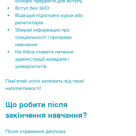
основні предмети для вступу.
Вступ без ЗНО
Відвідуй підготовчі курси або 
репетиторів.
Збирай інформацію про 
спеціальності і програми 
навчання.
Не бійся ставити питання 
адміністрації коледжів і 
університетів.
Пам’ятай: успіх залежить від твоєї 
наполегливості!
Що робити після 
закінчення навчання?
Після отримання диплома 