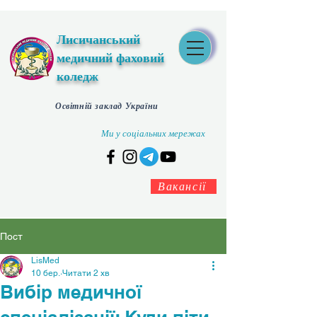
Лисичанський
медичний фаховий
коледж
Освітній заклад України
Ми у соціальних мережах
Вакансії
Пост
LisMed
10 бер.
Читати 2 хв
Вибір медичної