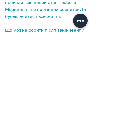
починається новий етап - робота. 
Медицина - це постійний розвиток. Ти 
будеш вчитися все життя.
Що можна робити після закінчення?
Працювати в лікарнях, 
поліклініках, лабораторіях.
Продовжувати навчання в 
інтернатурі або аспірантурі.
Спеціалізуватися у вузьких 
галузях.
Брати участь у наукових 
дослідженнях.
Відкривати власну практику.
Головне - не зупинятися і йти вперед!