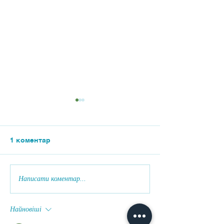
1 коментар
Випуск 2026
"Покоління зм
Написати коментар...
Найновіші