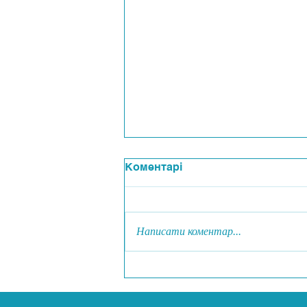
Коментарі
Написати коментар...
Захід до Дня української
державності