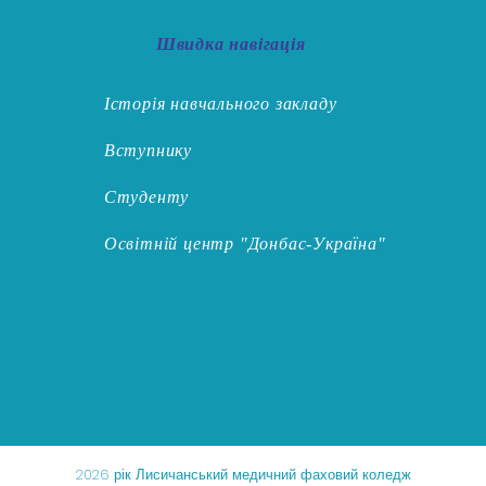
Швидка навігація
Історія навчального закладу
Вступнику
Студенту
Освітній центр "Донбас-Україна"
2026 рік Лисичанський медичний фаховий коледж