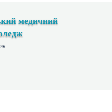
ький медичний
оледж
їни
ступнику
Студенту
Екстрений медичний технік
Мето