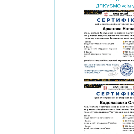
	ДЯКУЄМО усім у