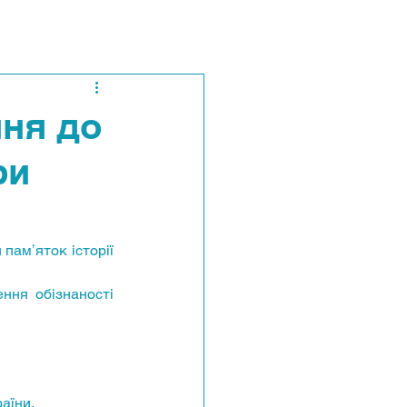
ння до
ри
аїни.