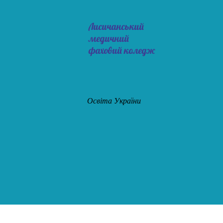
Лисичанський
медичний
фаховий коледж
Освіта України