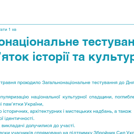
ати 1 хв
онаціональне тестува
яток історії та культу
і пам’ятки України,
 історичних, архітектурних і мистецьких надбань, а також
ї ідентичності. 
а викладачі долучилися до участі. 
внески учасників спрямовано на підтримку Збройних Сил Укр