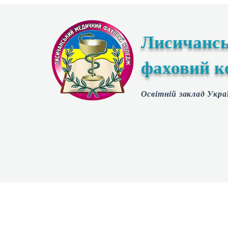
Лисичанс
фаховий к
Освітній заклад Укра
Головна
Публічна інформація
Освітній процес
В