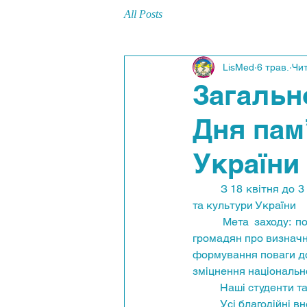
All Posts
LisMed
6 трав.
Чит
Загальн
Дня памʼ
України
	З 18 квітня до 3 травня проходило Загальнонаціональне тестування до Дня памʼяток історії 
та культури України 
	Мета заходу: популяризацію національної культурної спадщини, поглиблення обізнаності 
громадян про визначн
формування поваги до
зміцнення національно
	Наші студенти т
	Усі благодійні 