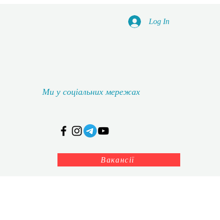
Log In
Ми у соціальних мережах
Вакансії
дичний кабінет
Історія навчального закладу
Більше