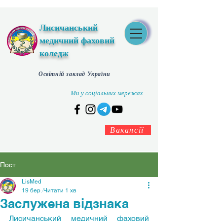
Лисичанський
медичний фаховий
коледж
Освітній заклад України
Ми у соціальних мережах
Вакансії
Пост
LisMed
19 бер.
Читати 1 хв
Заслужена відзнака
Лисичанський медичний фаховий 