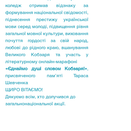
коледж отримав відзнаку 
за 
формування національної свідомості, 
піднесення престижу української 
мови серед молоді, підвищення рівня 
загальної мовної культури, виховання 
почуття гордості за свій народ, 
любові до рідного краю, вшанування 
Великого Кобзаря та участь у 
літературному онлайн-марафоні
«Єднаймо душі словом Кобзаря!»
, 
присвяченого пам’яті Тараса 
Шевченка
ЩИРО ВІТАЄМО!
Дякуємо всім, хто долучився до 
загальнонаціональної акції.