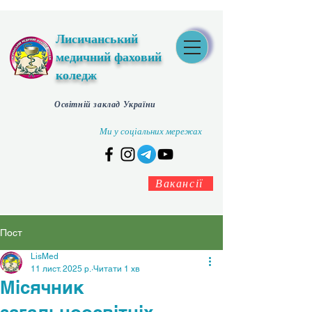
Лисичанський
медичний фаховий
коледж
Освітній заклад України
Ми у соціальних мережах
Вакансії
Пост
LisMed
11 лист. 2025 р.
Читати 1 хв
Місячник