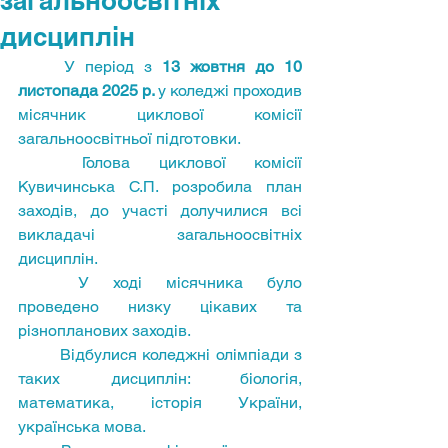
загальноосвітніх
дисциплін
	У період з 
13 жовтня до 10 
листопада 2025 р. 
у коледжі проходив 
місячник циклової комісії 
загальноосвітньої підготовки. 
	Голова циклової комісії 
Кувичинська С.П. розробила план 
заходів, до участі долучилися всі 
викладачі загальноосвітніх 
дисциплін. 
	У ході місячника було 
проведено низку цікавих та 
різнопланових заходів.
	Відбулися коледжні олімпіади з 
таких дисциплін: біологія, 
математика, історія України, 
українська мова.