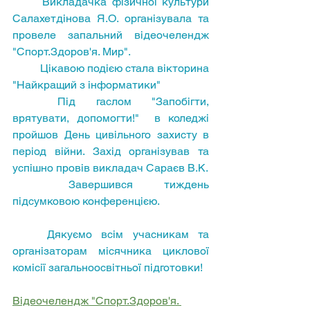
	Викладачка фізичної культури 
Салахетдінова Я.О. організувала та 
провеле запальний відеочелендж 
"Спорт.Здоров'я. Мир". 
	Цікавою подією стала вікторина 
"Найкращий з інформатики"
	Під гаслом "Запобігти, 
врятувати, допомогти!"  в коледжі 
пройшов День цивільного захисту в 
період війни. Захід організував та 
успішно провів викладач Сараєв В.К.
	Завершився тиждень 
підсумковою конференцією.
	Дякуємо всім учасникам та 
організаторам місячника циклової 
комісії загальноосвітньої підготовки!
Відеочелендж "Спорт.Здоров'я. 