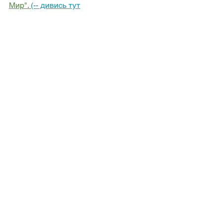
Мир". 
(-- дивись тут