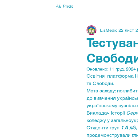
All Posts
LisMedic
22 лист. 
Тестуван
Свобод
Оновлено:
11 груд. 2024 
Освітня  платформа На
та Свободи.
Мета заходу: поглибит
до вивчення українськ
українському суспільс
Викладач історії 
Серг
коледжу у загальноукр
Студенти груп 
1 А л/с,
продемонстрували глиб