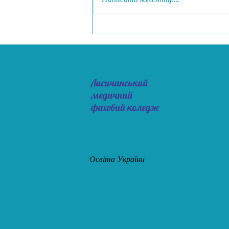
Захід до Дня української
державності
Лисичанський
медичний
фаховий коледж
Освіта України