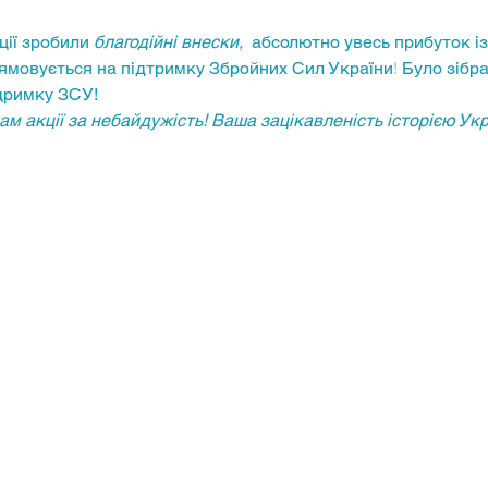
ції зробили 
благодійні внески,
абсолютно увесь прибуток із
рямовується на підтримку Збройних Сил України
! 
Було зібр
дримку ЗСУ!
м акції за небайдужість! Ваша зацікавленість історією Укр