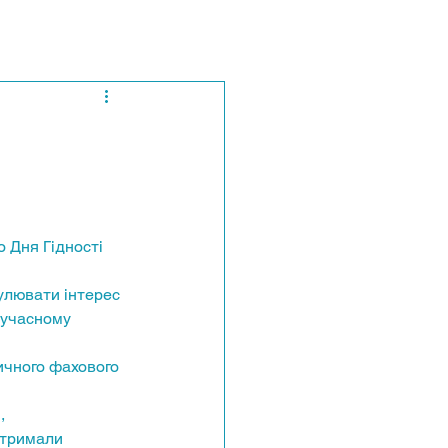
 Дня Гідності 
улювати інтерес 
сучасному 
ичного фахового 
, 
отримали 