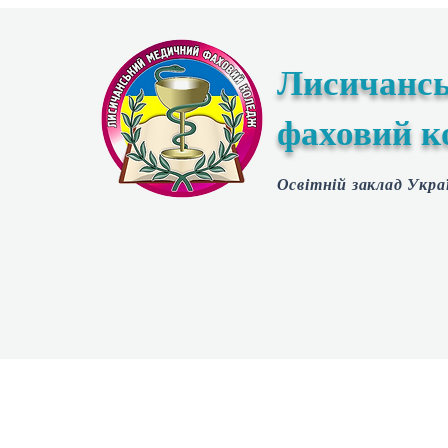
Лисичанс
фаховий к
Освітній заклад Укра
Головна
Публічна інформація
Освітній процес
В