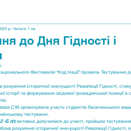
2024 р.
Читати 1 хв
ня до Дня Гідності і
и
р.
ціонального Фестивалю “Код Нації” провела  Тестування до
и розуміння історичної значущості Революції Гідності, стим
ої історії та формування свідомої громадянської позиції в 
тві.
еєва С.М
. організувала участь студентів Лисичанського мед
аїнському тестуванні.
 2 -Б л/с 
активно долучилися до участі, пройшли тестування
оке розуміння історичної значущості Революції Гідності, 