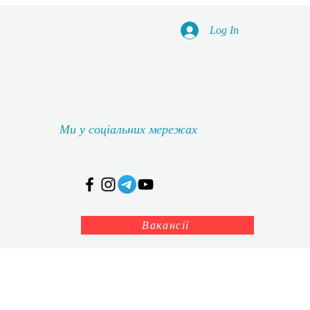
Log In
Ми у соціальних мережах
Вакансії
дичний кабінет
Історія навчального закладу
Більше