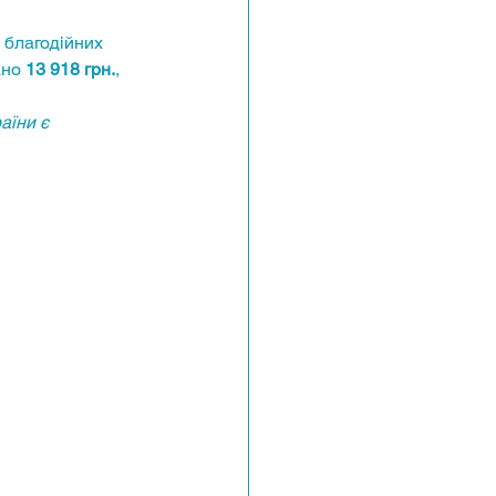
 благодійних 
ано
 13 918 грн.
, 
аїни є 