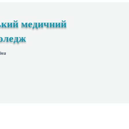
ький медичний
оледж
їни
ступнику
Студенту
Екстрений медичний технік
Мето