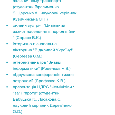
залізничному транспорті" 
(студентки Герасименко 
З.,Царська А., науковий керівник 
Кувичинська С.П.)
онлайн зустріч  "Цивільний 
захист населення в період війни 
" (Сараєв В.К.)
історично-пізнавальна 
вікторина "Відкривай Україну!" 
(Сергеєва С.М.)
інтерактивна гра "Знавці 
інформатики" (Роденков м.В.)
підсумкова конференція тижня 
астрономії (Єрофєєва К.В.)
презентація НДРС "Фемінітіви : 
"за" і "проти" (студентки 
Бабуцька К., Лисакова Є, 
науковий керівник Дерев'янко 
О.О.)