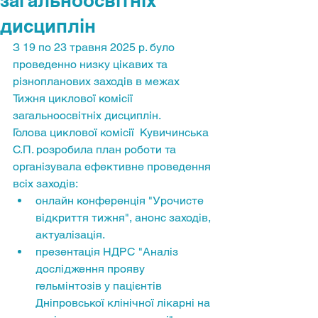
загальноосвітніх
дисциплін
З 19 по 23 травня 2025 р. було 
проведенно низку цікавих та 
різнопланових заходів в межах 
Тижня циклової комісії 
загальноосвітніх дисциплін. 
Голова циклової комісії  Кувичинська 
С.П. розробила план роботи та 
організувала ефективне проведення 
всіх заходів:
онлайн конференція "Урочисте 
відкриття тижня", анонс заходів, 
актуалізація.
презентація НДРС "Аналіз 
дослідження прояву 
гельмінтозів у пацієнтів 
Дніпровської клінічної лікарні на 