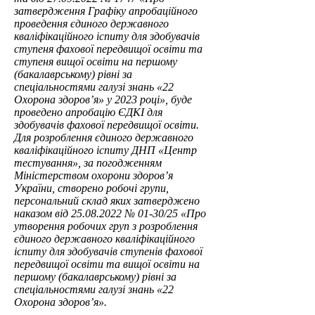
затвердження Графіку апробаційного
проведення єдиного державного
кваліфікаційного іспиту для здобувачів
ступеня фахової передвищої освіти та
ступеня вищої освіти на першому
(бакалаврському) рівні за
спеціальностями галузі знань «22
Охорона здоров’я» у 2023 році», буде
проведено апробацію ЄДКІ для
здобувачів фахової передвищої освіти.
Для розроблення єдиного державного
кваліфікаційного іспиту ДНП «Центр
тестування», за погодженням
Міністерством охорони здоров’я
України, створено робочі групи,
персональний склад яких затверджено
наказом від
25.08.2022
№ 01-30/25 «Про
утворення робочих груп з розроблення
єдиного державного кваліфікаційного
іспиту для здобувачів ступенів фахової
передвищої освіти та вищої освіти на
першому (бакалаврському) рівні за
спеціальностями галузі знань «22
Охорона здоров’я».