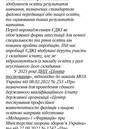
здобувачем освіти результатів
навчання, визначених стандартом
фахової передвищої або вищої освіти,
та оцінювання таких результатів
навчання.
Перед впровадженням ЄДКІ як
обов’язкової форми атестації для певної
спеціальності та рівня освіти він
повинен пройти апробацію. Під час
апробації ЄДКІ здобувачі беруть участь
у складанні іспиту, але не
відраховуються із закладу освіти у разі
неуспішного його складання.
У 2023 році
ДНП «Центр
тестування
», відповідно до наказів МОЗ
України від
08.02.2022
№ 253 «Про
визначення для проведення єдиного
державного кваліфікаційного іспиту
державної організації «Центр
тестування професійної
компетентності фахівців з вищою
освітою напрямів підготовки
«Медицина» і «Фармація» при
Міністерстві охорони здоров’я України»
та від
27.09.2022
№ 1747 «Про