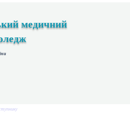
ький медичний
оледж
їни
ступнику
Студенту
Екстрений медичний технік
Мето