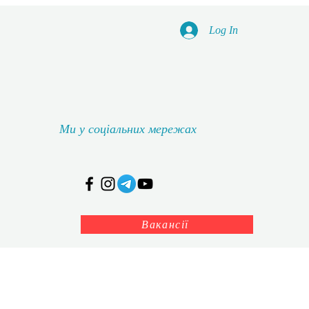
Log In
Ми у соціальних мережах
Вакансії
дичний кабінет
Історія навчального закладу
Більше