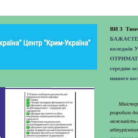
ВИ З Тимч
БАЖАЄТ
коледжів У
ОТРИМАТИ 
середню ос
нашого к
Міністерств
розробило до
можливість о
абітурієнтам