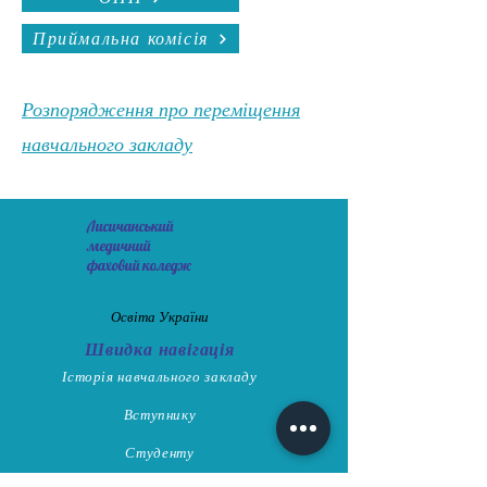
Приймальна комісія
Розпорядження про переміщення
навчального закладу
Лисичанський
медичний
фаховий коледж
Освіта України
Швидка навігація
Історія навчального закладу
Вступнику
Студенту