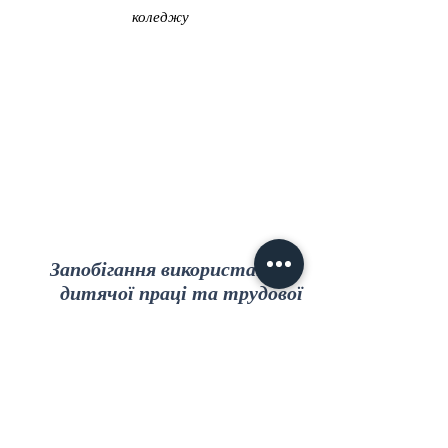
коледжу
Запобігання використання
дитячої праці та трудової
експлуатації, як убезпечити
себе - дивись відео...
Додаткова інформація, відповіді на
найпоширеніші запитання та корисні рекомендації
щодо застосування законодавства про працю,