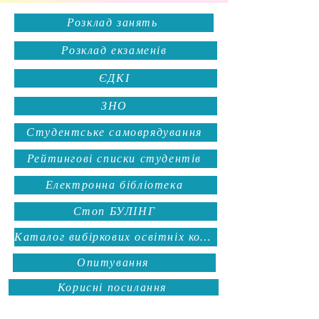
Розклад занять
Розклад екзаменів
ЄДКІ
ЗНО
Студентське самоврядування
Рейтингові списки студентів
Електронна бібліотека
Стоп БУЛІНГ
Каталог вибіркових освітніх компонентів
Опитування
Корисні посилання