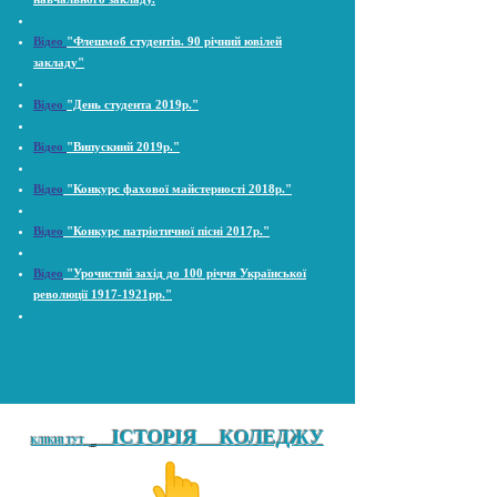
Відео
"Флешмоб студентів. 90 річний ювілей
закладу"
Відео
"День студента 2019р."
Відео
"Випускний 2019р."
Відео
"Конкурс фахової майстерності 2018р."
Відео
"Конкурс патріотичної пісні 2017р."
Відео
"Урочистий захід до 100 річчя Української
революції 1917-1921рр."
В
ІСТОРІЯ КОЛЕДЖУ
КЛІКНІ ТУТ