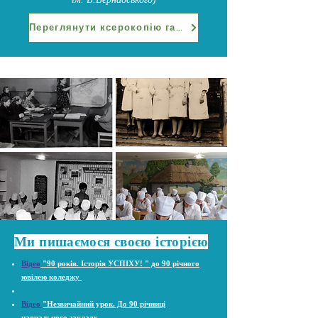
Переглянути ксерокопію газети
Ми пишаємося своєю історією
Відео
"90 років. Історія УСПІХУ! " до 90 річного
ювілею коледжу
Відео
"Незвичайний урок. До 90 річниці
навчального закладу.