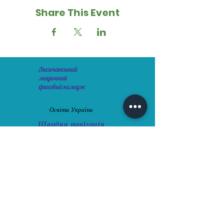
Share This Event
Лисичанський
медичний
фаховий коледж
Освіта України
Швидка навігація
Історія навчального закладу
Вступнику
Студенту
Освітній центр "Донбас-Україна"
Новини